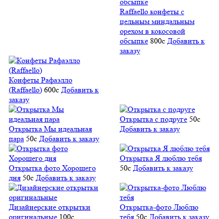
Raffaello конфеты с
цельным миндальным
орехом в кокосовой
обсыпке
800
c
Добавить к
заказу
Конфеты Рафаэлло
(Raffaello)
600
c
Добавить к
заказу
Открытка с подруге
50
c
Открытка Мы идеальная
Добавить к заказу
пара
50
c
Добавить к заказу
Открытка Я люблю тебя
Открытка фото Хорошего
50
c
Добавить к заказу
дня
50
c
Добавить к заказу
Дизайнерские открытки
Открытка-фото Люблю
оригинальные
100
c
тебя
50
c
Добавить к заказу