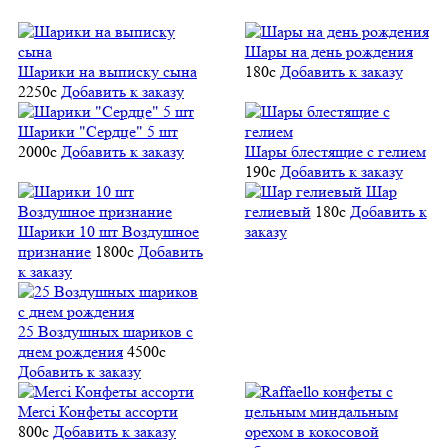
Шары на день рождения
Шарики на выписку сына
180
c
Добавить к заказу
2250
c
Добавить к заказу
Шарики "Сердце" 5 шт
2000
c
Добавить к заказу
Шары блестящие с гелием
190
c
Добавить к заказу
Шар
гелиевый
180
c
Добавить к
Шарики 10 шт Воздушное
заказу
признание
1800
c
Добавить
к заказу
25 Воздушных шариков с
днем рождения
4500
c
Добавить к заказу
Merci Конфеты ассорти
800
c
Добавить к заказу