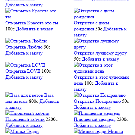
Добавить к заказу
Открытка Красота это ты
Открытка с днем
100
c
Добавить к заказу
рождения
50
c
Добавить к
заказу
Открытка Люблю
50
c
Добавить к заказу
Открытка лучшему другу
50
c
Добавить к заказу
Открытка LOVE
100
c
Добавить к заказу
Открытка в этот чудесный
день
100
c
Добавить к
заказу
Ваза
для цветов
800
c
Добавить
Открытка Поздравляю
50
c
к заказу
Добавить к заказу
Плюшевый зайчик
2200
c
Плюшевый медведь
2200
c
Добавить к заказу
Добавить к заказу
Мишка