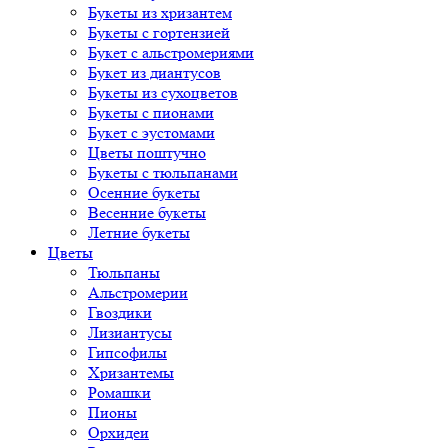
Букеты из хризантем
Букеты с гортензией
Букет с альстромериями
Букет из диантусов
Букеты из сухоцветов
Букеты с пионами
Букет с эустомами
Цветы поштучно
Букеты с тюльпанами
Осенние букеты
Весенние букеты
Летние букеты
Цветы
Тюльпаны
Альстромерии
Гвоздики
Лизиантусы
Гипсофилы
Хризантемы
Ромашки
Пионы
Орхидеи