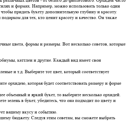
 различных цветов - от белого до фиолетового. Орхидеи часто
стилях и формах. Например, можно использовать только один
 чтобы придать букету дополнительную глубину и красоту.
одарком для тех, кто ценит красоту и качество. Он также
чные цвета, формы и размеры. Вот несколько советов, которые
обиумы, каттлеи и другие. Каждый вид имеет свои
еные и т.д. Выберите тот цвет, который соответствует
те орхидею, которая будет соответствовать размеру и форме
лее объемный и яркий букет, то выберите несколько орхидей.
те зелень в букет, убедитесь, что она подходит по цвету и
ует вашему вкусу и событию.
вашему бюджету. Следуя этим советам, вы сможете выбрать