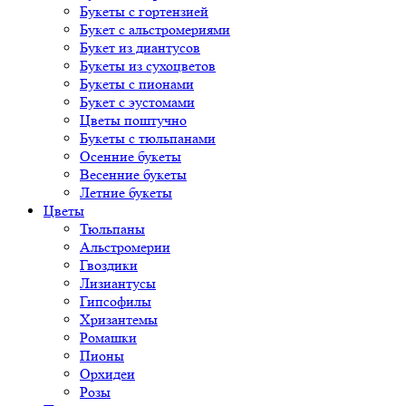
Букеты с гортензией
Букет с альстромериями
Букет из диантусов
Букеты из сухоцветов
Букеты с пионами
Букет с эустомами
Цветы поштучно
Букеты с тюльпанами
Осенние букеты
Весенние букеты
Летние букеты
Цветы
Тюльпаны
Альстромерии
Гвоздики
Лизиантусы
Гипсофилы
Хризантемы
Ромашки
Пионы
Орхидеи
Розы