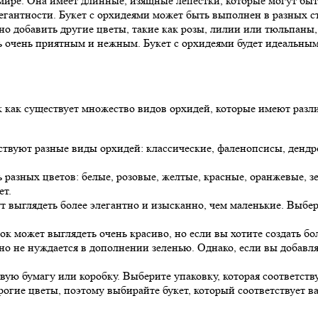
мире. Она имеет длинные, изящные лепестки, которые могут быть
легантности. Букет с орхидеями может быть выполнен в разных 
но добавить другие цветы, такие как розы, лилии или тюльпаны,
очень приятным и нежным. Букет с орхидеями будет идеальным п
 как существует множество видов орхидей, которые имеют разли
ствуют разные виды орхидей: классические, фаленопсисы, дендр
разных цветов: белые, розовые, желтые, красные, оранжевые, зел
ет.
 выглядеть более элегантно и изысканно, чем маленькие. Выбери
ок может выглядеть очень красиво, но если вы хотите создать бо
но не нуждается в дополнении зеленью. Однако, если вы добавляе
вую бумагу или коробку. Выберите упаковку, которая соответств
орогие цветы, поэтому выбирайте букет, который соответствует 