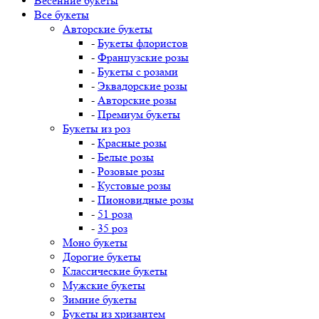
Весенние букеты
Все букеты
Авторские букеты
-
Букеты флористов
-
Французские розы
-
Букеты с розами
-
Эквадорские розы
-
Авторские розы
-
Премиум букеты
Букеты из роз
-
Красные розы
-
Белые розы
-
Розовые розы
-
Кустовые розы
-
Пионовидные розы
-
51 роза
-
35 роз
Моно букеты
Дорогие букеты
Классические букеты
Мужские букеты
Зимние букеты
Букеты из хризантем