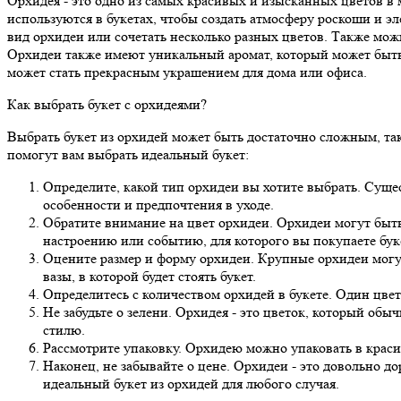
Орхидея - это одно из самых красивых и изысканных цветов в 
используются в букетах, чтобы создать атмосферу роскоши и э
вид орхидеи или сочетать несколько разных цветов. Также мож
Орхидеи также имеют уникальный аромат, который может быть 
может стать прекрасным украшением для дома или офиса.
Как выбрать букет с орхидеями?
Выбрать букет из орхидей может быть достаточно сложным, так
помогут вам выбрать идеальный букет:
Определите, какой тип орхидеи вы хотите выбрать. Суще
особенности и предпочтения в уходе.
Обратите внимание на цвет орхидеи. Орхидеи могут быть 
настроению или событию, для которого вы покупаете бук
Оцените размер и форму орхидеи. Крупные орхидеи могут
вазы, в которой будет стоять букет.
Определитесь с количеством орхидей в букете. Один цвет
Не забудьте о зелени. Орхидея - это цветок, который обыч
стилю.
Рассмотрите упаковку. Орхидею можно упаковать в краси
Наконец, не забывайте о цене. Орхидеи - это довольно д
идеальный букет из орхидей для любого случая.