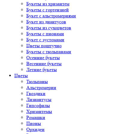
Букеты из хризантем
Букеты с гортензией
Букет с альстромериями
Букет из диантусов
Букеты из сухоцветов
Букеты с пионами
Букет с эустомами
Цветы поштучно
Букеты с тюльпанами
Осенние букеты
Весенние букеты
Летние букеты
Цветы
Тюльпаны
Альстромерии
Гвоздики
Лизиантусы
Гипсофилы
Хризантемы
Ромашки
Пионы
Орхидеи