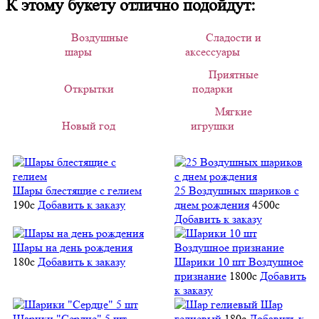
К этому букету отлично подойдут:
Воздушные
Сладости и
шары
аксессуары
Приятные
Открытки
подарки
Мягкие
Новый год
игрушки
Шары блестящие с гелием
25 Воздушных шариков с
190
c
Добавить к заказу
днем рождения
4500
c
Добавить к заказу
Шары на день рождения
180
c
Добавить к заказу
Шарики 10 шт Воздушное
признание
1800
c
Добавить
к заказу
Шар
Шарики "Сердце" 5 шт
гелиевый
180
c
Добавить к