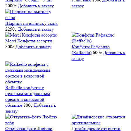
2000
c
Добавить к заказу
заказу
Шарики на выписку сына
2250
c
Добавить к заказу
Merci Конфеты ассорти
800
c
Добавить к заказу
Конфеты Рафаэлло
(Raffaello)
600
c
Добавить к
заказу
Raffaello конфеты с
цельным миндальным
орехом в кокосовой
обсыпке
800
c
Добавить к
заказу
Открытка-фото Люблю
Дизайнерские открытки