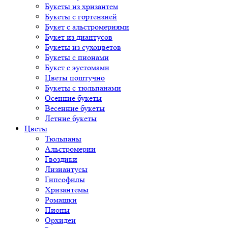
Букеты из хризантем
Букеты с гортензией
Букет с альстромериями
Букет из диантусов
Букеты из сухоцветов
Букеты с пионами
Букет с эустомами
Цветы поштучно
Букеты с тюльпанами
Осенние букеты
Весенние букеты
Летние букеты
Цветы
Тюльпаны
Альстромерии
Гвоздики
Лизиантусы
Гипсофилы
Хризантемы
Ромашки
Пионы
Орхидеи