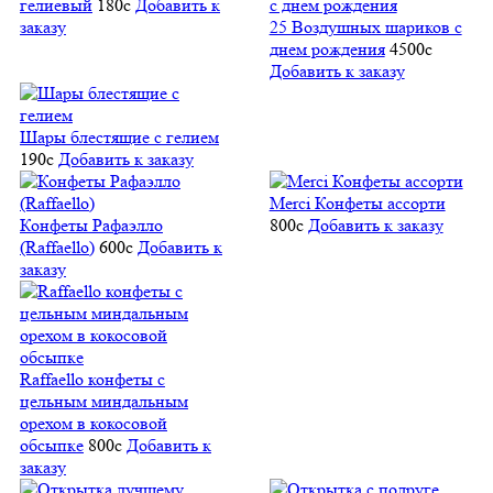
гелиевый
180
c
Добавить к
заказу
25 Воздушных шариков с
днем рождения
4500
c
Добавить к заказу
Шары блестящие с гелием
190
c
Добавить к заказу
Merci Конфеты ассорти
Конфеты Рафаэлло
800
c
Добавить к заказу
(Raffaello)
600
c
Добавить к
заказу
Raffaello конфеты с
цельным миндальным
орехом в кокосовой
обсыпке
800
c
Добавить к
заказу