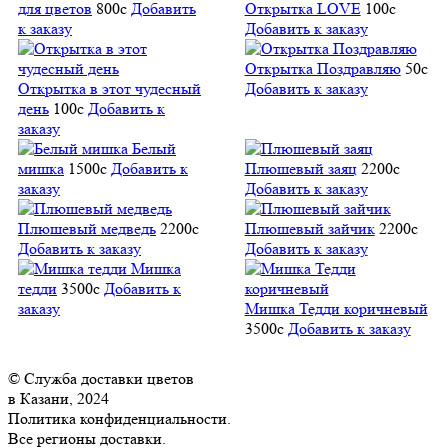
для цветов
800
c
Добавить
Открытка LOVE
100
c
к заказу
Добавить к заказу
Открытка Поздравляю
50
c
Открытка в этот чудесный
Добавить к заказу
день
100
c
Добавить к
заказу
Белый
мишка
1500
c
Добавить к
Плюшевый заяц
2200
c
заказу
Добавить к заказу
Плюшевый медведь
2200
c
Плюшевый зайчик
2200
c
Добавить к заказу
Добавить к заказу
Мишка
тедди
3500
c
Добавить к
заказу
Мишка Тедди коричневый
3500
c
Добавить к заказу
© Служба доставки цветов
в Казани, 2024
Политика конфиденциальности.
Все регионы доставки.