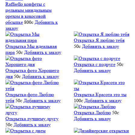
Raffaello конфеты с
цельным миндальным
орехом в кокосовой
обсыпке
800
c
Добавить к
заказу
Открытка Я люблю тебя
Открытка Мы идеальная
50
c
Добавить к заказу
пара
50
c
Добавить к заказу
Открытка с подруге
50
c
Открытка фото Хорошего
Добавить к заказу
дня
50
c
Добавить к заказу
Открытка-фото Люблю
Открытка Красота это ты
тебя
50
c
Добавить к заказу
100
c
Добавить к заказу
Открытка Люблю
50
c
Открытка лучшему другу
Добавить к заказу
50
c
Добавить к заказу