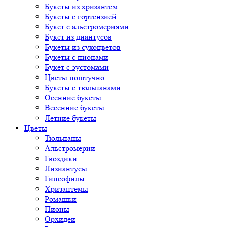
Букеты из хризантем
Букеты с гортензией
Букет с альстромериями
Букет из диантусов
Букеты из сухоцветов
Букеты с пионами
Букет с эустомами
Цветы поштучно
Букеты с тюльпанами
Осенние букеты
Весенние букеты
Летние букеты
Цветы
Тюльпаны
Альстромерии
Гвоздики
Лизиантусы
Гипсофилы
Хризантемы
Ромашки
Пионы
Орхидеи