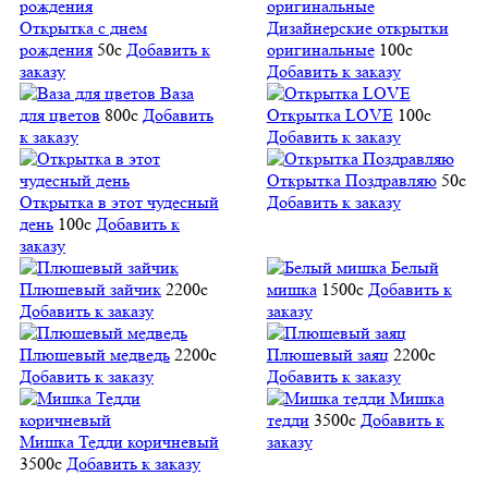
Открытка с днем
Дизайнерские открытки
рождения
50
c
Добавить к
оригинальные
100
c
заказу
Добавить к заказу
Ваза
для цветов
800
c
Добавить
Открытка LOVE
100
c
к заказу
Добавить к заказу
Открытка Поздравляю
50
c
Открытка в этот чудесный
Добавить к заказу
день
100
c
Добавить к
заказу
Белый
Плюшевый зайчик
2200
c
мишка
1500
c
Добавить к
Добавить к заказу
заказу
Плюшевый медведь
2200
c
Плюшевый заяц
2200
c
Добавить к заказу
Добавить к заказу
Мишка
тедди
3500
c
Добавить к
Мишка Тедди коричневый
заказу
3500
c
Добавить к заказу