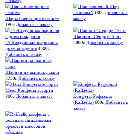
к заказу
Шар
гелиевый
180
c
Добавить к
Шары блестящие с гелием
заказу
190
c
Добавить к заказу
Шарики "Сердце" 5 шт
25 Воздушных шариков с
2000
c
Добавить к заказу
днем рождения
4500
c
Добавить к заказу
Шарики на выписку сына
2250
c
Добавить к заказу
Merci Конфеты ассорти
800
c
Добавить к заказу
Конфеты Рафаэлло
(Raffaello)
600
c
Добавить к
заказу