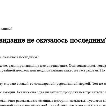
следним?
свидание не оказалось последним
оже, сами произвели на нее впечатление. Она согласилась, когда
случайной неудачи или недопонимания никто не застрахован. Но е
у случаю с какой-то стандартной, усредненной меркой. Тем не 
эмоции. Без них она едва ли захочет продолжать встречаться с 
есконечно рассказывать смешные истории, анекдоты. Тут легко м
твенной силе комплиментов! Любой девушке будет приятно услыша