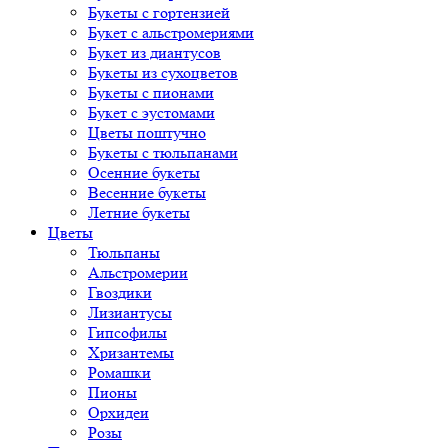
Букеты с гортензией
Букет с альстромериями
Букет из диантусов
Букеты из сухоцветов
Букеты с пионами
Букет с эустомами
Цветы поштучно
Букеты с тюльпанами
Осенние букеты
Весенние букеты
Летние букеты
Цветы
Тюльпаны
Альстромерии
Гвоздики
Лизиантусы
Гипсофилы
Хризантемы
Ромашки
Пионы
Орхидеи
Розы