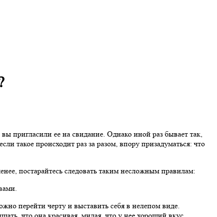
?
 вы пригласили ее на свидание. Однако иной раз бывает так,
сли такое происходит раз за разом, впору призадуматься: что
менее, постарайтесь следовать таким несложным правилам:
вами.
ожно перейти черту и выставить себя в нелепом виде.
ть, что она красивая, милая, что у нее хороший вкус.