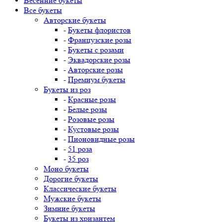
Весенние букеты
Все букеты
Авторские букеты
-
Букеты флористов
-
Французские розы
-
Букеты с розами
-
Эквадорские розы
-
Авторские розы
-
Премиум букеты
Букеты из роз
-
Красные розы
-
Белые розы
-
Розовые розы
-
Кустовые розы
-
Пионовидные розы
-
51 роза
-
35 роз
Моно букеты
Дорогие букеты
Классические букеты
Мужские букеты
Зимние букеты
Букеты из хризантем