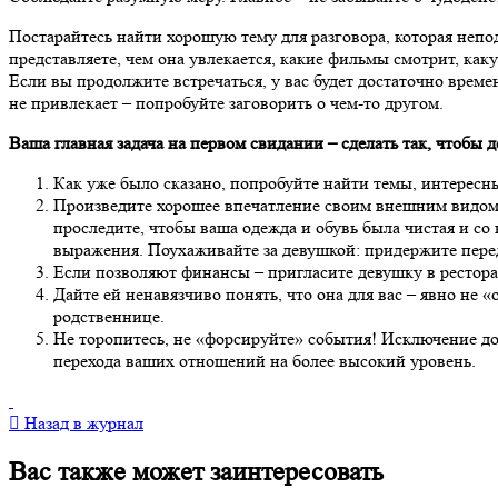
Постарайтесь найти хорошую тему для разговора, которая непо
представляете, чем она увлекается, какие фильмы смотрит, как
Если вы продолжите встречаться, у вас будет достаточно времен
не привлекает – попробуйте заговорить о чем-то другом.
Ваша главная задача на первом свидании – сделать так, чтобы д
Как уже было сказано, попробуйте найти темы, интересны
Произведите хорошее впечатление своим внешним видом 
проследите, чтобы ваша одежда и обувь была чистая и со
выражения. Поухаживайте за девушкой: придержите перед
Если позволяют финансы – пригласите девушку в ресторан 
Дайте ей ненавязчиво понять, что она для вас – явно не 
родственнице.
Не торопитесь, не «форсируйте» события! Исключение доп
перехода ваших отношений на более высокий уровень.
Назад в журнал
Вас также может заинтересовать