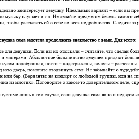
ддельно заинтересует девушку. Идеальный вариант – если вы пр
ую музыку слушает и т.д. Не делайте предметом беседы самого себ
и, чтобы рассказать ей о себе во всех подробностях. Следите за 
евушка сама захотела продолжить знакомство с вами. Для этого:
е для девушки. Если вы их отыскали – считайте, что сделан бол
и манерами. Абсолютное большинство девушек придают больше 
 вкусом подобранная, ногти – подстрижены, волосы – расчесаны. 
 нею дверь, помогите отодвинуть стул. Не забывайте о чудодей
или бар. (Варианты: на концерт ее любимой группы, или на спек
«одна из многих». Поговорите о каком-то доверительном деле, сп
устимо лишь в том случае, если девушка сама явно и недвусмыс