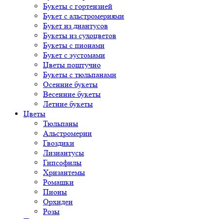
Букеты с гортензией
Букет с альстромериями
Букет из диантусов
Букеты из сухоцветов
Букеты с пионами
Букет с эустомами
Цветы поштучно
Букеты с тюльпанами
Осенние букеты
Весенние букеты
Летние букеты
Цветы
Тюльпаны
Альстромерии
Гвоздики
Лизиантусы
Гипсофилы
Хризантемы
Ромашки
Пионы
Орхидеи
Розы