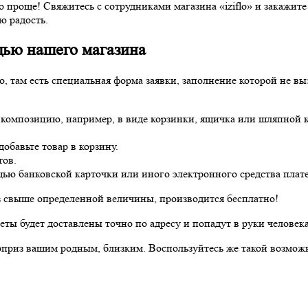
проще! Свяжитесь с сотрудниками магазина «iziflo» и закажите
ю радость.
щью нашего магазина
, там есть специальная форма заявки, заполнение которой не выз
омпозицию, например, в виде корзинки, ящичка или шляпной кор
добавьте товар в корзину.
тов.
щью банковской карточки или иного электронного средства плат
з свыше определенной величины, производится бесплатно!
еты будет доставлены точно по адресу и попадут в руки человек
юрприз вашим родным, близким. Воспользуйтесь же такой возможн