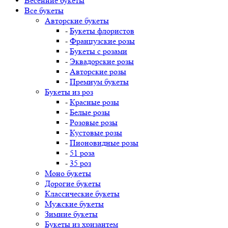
Весенние букеты
Все букеты
Авторские букеты
-
Букеты флористов
-
Французские розы
-
Букеты с розами
-
Эквадорские розы
-
Авторские розы
-
Премиум букеты
Букеты из роз
-
Красные розы
-
Белые розы
-
Розовые розы
-
Кустовые розы
-
Пионовидные розы
-
51 роза
-
35 роз
Моно букеты
Дорогие букеты
Классические букеты
Мужские букеты
Зимние букеты
Букеты из хризантем