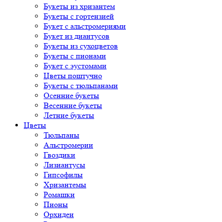
Букеты из хризантем
Букеты с гортензией
Букет с альстромериями
Букет из диантусов
Букеты из сухоцветов
Букеты с пионами
Букет с эустомами
Цветы поштучно
Букеты с тюльпанами
Осенние букеты
Весенние букеты
Летние букеты
Цветы
Тюльпаны
Альстромерии
Гвоздики
Лизиантусы
Гипсофилы
Хризантемы
Ромашки
Пионы
Орхидеи