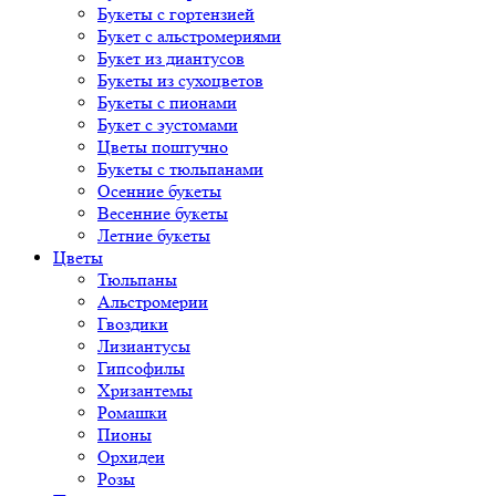
Букеты с гортензией
Букет с альстромериями
Букет из диантусов
Букеты из сухоцветов
Букеты с пионами
Букет с эустомами
Цветы поштучно
Букеты с тюльпанами
Осенние букеты
Весенние букеты
Летние букеты
Цветы
Тюльпаны
Альстромерии
Гвоздики
Лизиантусы
Гипсофилы
Хризантемы
Ромашки
Пионы
Орхидеи
Розы