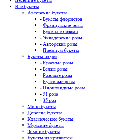
Весенние букеты
Все букеты
Авторские букеты
-
Букеты флористов
-
Французские розы
-
Букеты с розами
-
Эквадорские розы
-
Авторские розы
-
Премиум букеты
Букеты из роз
-
Красные розы
-
Белые розы
-
Розовые розы
-
Кустовые розы
-
Пионовидные розы
-
51 роза
-
35 роз
Моно букеты
Дорогие букеты
Классические букеты
Мужские букеты
Зимние букеты
Букеты из хризантем